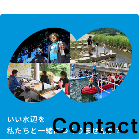
Contact
いい水辺を
私たちと一緒につくりませんか？