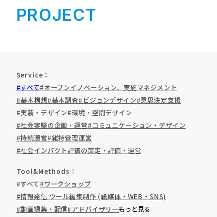
PROJECT
Service
#すべて
#オープンイノベーション、実施マネジメント
#基本構想
#基本調査
#ビジョンデザイン
#意思決定支援
#実装・デザイン
#環境・空間デザイン
#社会実験の企画・運営
#コミュニケーション・デザイン
#持続運営
#維持管理運営
#社会インパクト評価の策定・評価・運営
Tool&Methods
#すべて
#ワークショップ
#情報発信 ツール編集制作 (紙媒体・WEB・SNS)
#動画編集・配信
#アドバイザリー
もっと見る