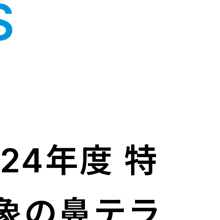
S
24年度 特
象の鼻テラ