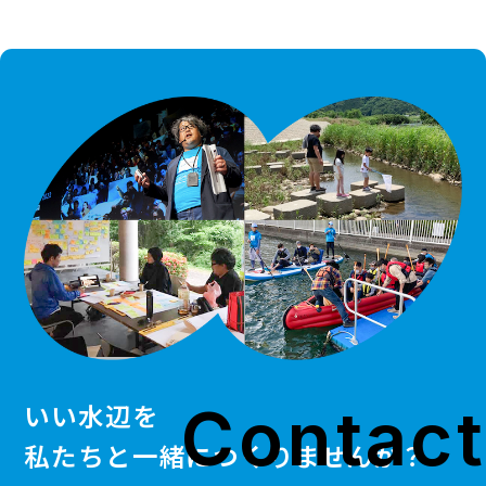
Contact
いい水辺を
私たちと一緒につくりませんか？