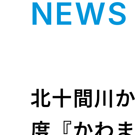
NEWS 
北十間川
度『かわ