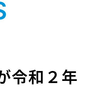
S
が令和２年