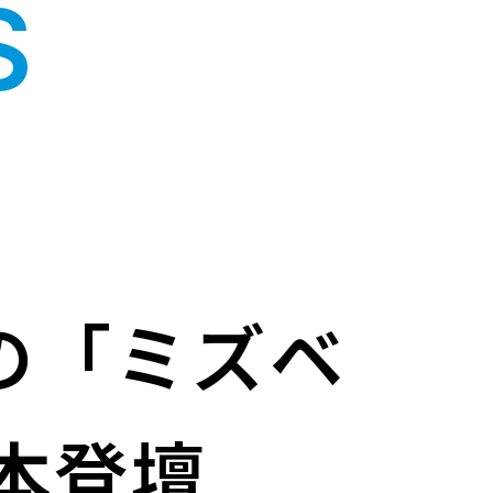
S
催の「ミズベ
本登壇