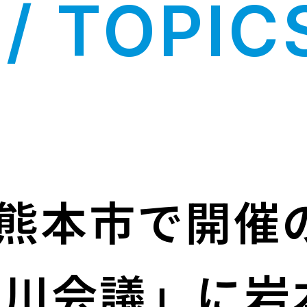
/ TOPIC
日) 熊本市で開
井川会議」に岩